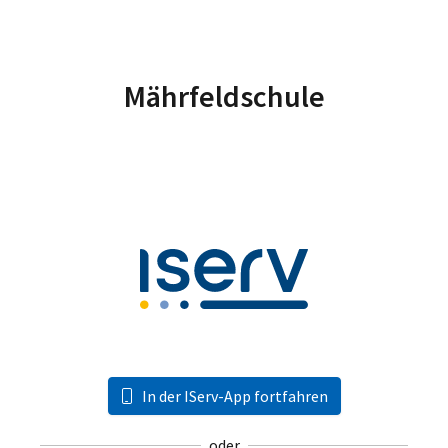
Mährfeldschule
In der IServ-App fortfahren
oder